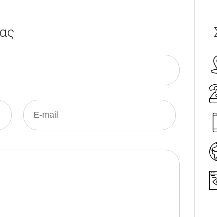
μας
Leaflet
| Tiles © Esri — Source: Esri, DeLorme, NAVTEQ, USGS, Interma