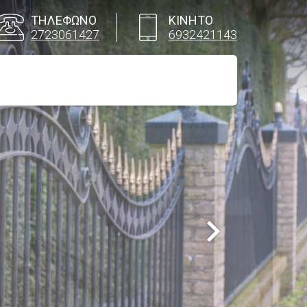
ΤΗΛΕΦΩΝΟ
ΚΙΝΗΤΟ
2723061427
6932421143