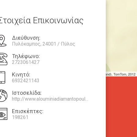
Στοιχεία Επικοινωνίας
Διεύθυνση:
Πυλόκαμπος, 24001 / Πύλος
Τηλέφωνο:
2723061427
Κινητό:
p, iPC, NRCAN, Esri Japan, METI, Esri China (Hong Kong), Esri (Thailand), TomTom, 2012
6932421143
Ιστοσελίδα:
http://www.alouminiadiamantopoulos.com.gr
Επισκέπτες:
198261